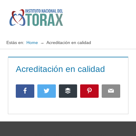
Saltar
al
contenido
Menú
Instituto
Nacional
Estás en:
Home
Acreditación en calidad
del
TORAX
Acreditación en calidad
Facebook
Twitter
Buffer
Pinterest
Email
Tema WordPress: Treville por ThemeZee.