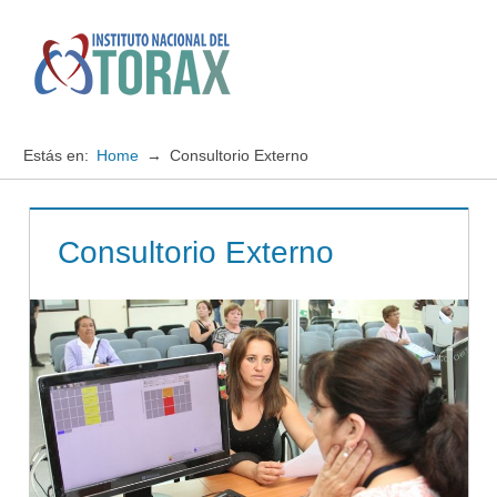
Saltar
al
contenido
Menú
Instituto
Nacional
Estás en:
Home
Consultorio Externo
del
TORAX
Consultorio Externo