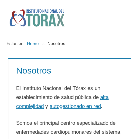
Saltar
al
contenido
Menú
Instituto
Nacional
Estás en:
Home
Nosotros
del
TORAX
Nosotros
El Instituto Nacional del Tórax es un
establecimiento de salud pública de
alta
complejidad
y
autogestionado en red
.
Somos el principal centro especializado de
enfermedades cardiopulmonares del sistema