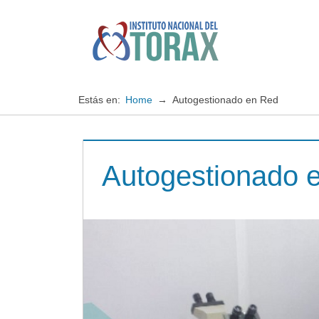
Saltar
al
contenido
Especialistas
Instituto
en
enfermedades
Nacional
Estás en:
Home
Autogestionado en Red
cardiopulmonares
del
Autogestionado 
TORAX