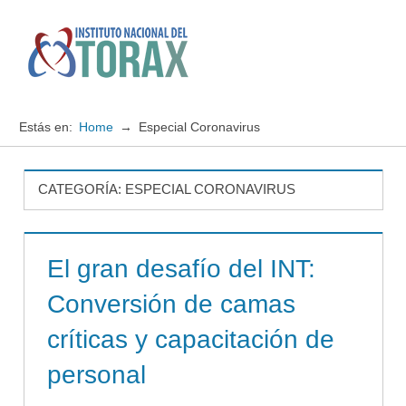
Saltar
al
contenido
Menú
Instituto
Nacional
Estás en:
Home
Especial Coronavirus
del
TORAX
CATEGORÍA:
ESPECIAL CORONAVIRUS
El gran desafío del INT:
Conversión de camas
críticas y capacitación de
personal