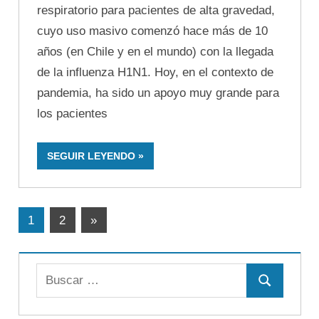
respiratorio para pacientes de alta gravedad,
cuyo uso masivo comenzó hace más de 10
años (en Chile y en el mundo) con la llegada
de la influenza H1N1. Hoy, en el contexto de
pandemia, ha sido un apoyo muy grande para
los pacientes
SEGUIR LEYENDO
Paginación
Entradas
1
2
»
siguientes
de
entradas
Buscar:
Buscar