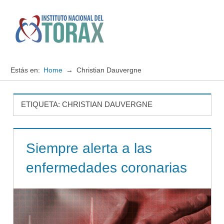
Saltar
al
contenido
Menú
Instituto
Nacional
Estás en:
Home
Christian Dauvergne
del
TORAX
ETIQUETA:
CHRISTIAN DAUVERGNE
Siempre alerta a las
enfermedades coronarias