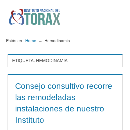
Saltar
al
contenido
Menú
Instituto
Nacional
Estás en:
Home
Hemodinamia
del
TORAX
ETIQUETA:
HEMODINAMIA
Consejo consultivo recorre
las remodeladas
instalaciones de nuestro
Instituto