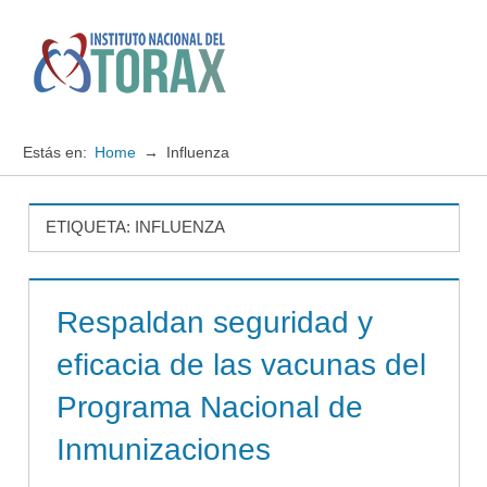
Saltar
al
contenido
Menú
Instituto
Nacional
Estás en:
Home
Influenza
del
TORAX
ETIQUETA:
INFLUENZA
Respaldan seguridad y
eficacia de las vacunas del
Programa Nacional de
Inmunizaciones