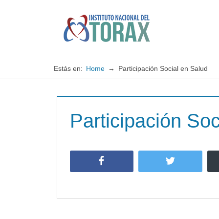
Saltar
al
contenido
Especialistas
Instituto
en
enfermedades
Nacional
Estás en:
Home
Participación Social en Salud
cardiopulmonares
del
Participación Soc
TORAX
Facebook
Twitter