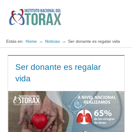
Saltar
al
contenido
Menú
Instituto
Nacional
Estás en:
Home
Noticias
Ser donante es regalar vida
del
TORAX
Ser donante es regalar
vida