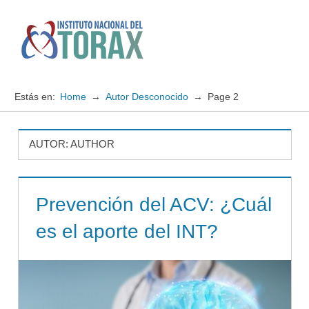
Saltar
al
contenido
Menú
Instituto
Nacional
Estás en:
Home
Autor Desconocido
Page 2
del
TORAX
AUTOR:
AUTHOR
Prevención del ACV: ¿Cuál
es el aporte del INT?