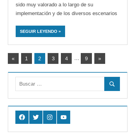
sido muy valorado a lo largo de su
implementación y de los diversos escenarios
SEGUIR LEYENDO
Paginación
Entradas
Entradas
«
1
2
3
4
…
9
»
anteriores
siguientes
de
entradas
Buscar:
Buscar
Facebook
Twitter
Instagram
Youtube