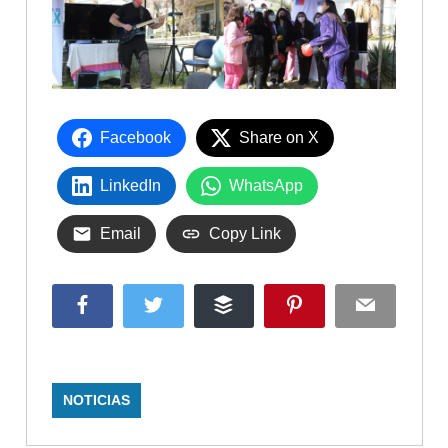
Facebook
Share on X
LinkedIn
WhatsApp
Email
Copy Link
Facebook
Twitter
Buffer
Pinterest
Email
NOTICIAS