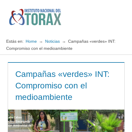
Saltar
al
contenido
Menú
Instituto
Nacional
Estás en:
Home
Noticias
Campañas «verdes» INT:
del
Compromiso con el medioambiente
TORAX
Campañas «verdes» INT:
Compromiso con el
medioambiente