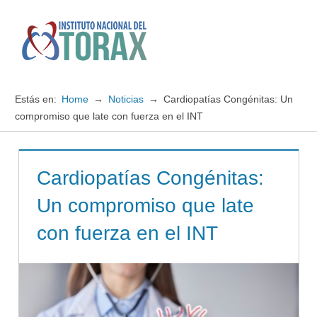
Saltar
al
contenido
Menú
Instituto
Nacional
Estás en:
Home
Noticias
Cardiopatías Congénitas: Un
del
compromiso que late con fuerza en el INT
TORAX
Cardiopatías Congénitas:
Un compromiso que late
con fuerza en el INT