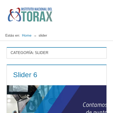
Saltar
al
contenido
Menú
Instituto
Nacional
Estás en:
Home
slider
del
TORAX
CATEGORÍA:
SLIDER
Slider 6