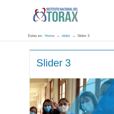
Saltar
al
contenido
Especialistas
Instituto
en
enfermedades
Nacional
Estás en:
Home
slider
Slider 3
cardiopulmonares
del
Slider 3
TORAX