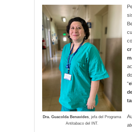
Pe
si
Be
cu
co
cr
ma
ac
do
“
e
de
ta
Au
Dra. Guacolda Benavides
, jefa del Programa
Antitabaco del INT.
at