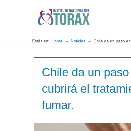
Saltar
al
contenido
Especialistas
Instituto
en
enfermedades
Nacional
Estás en:
Home
Noticias
Chile da un paso en
cardiopulmonares
del
Chile da un paso
TORAX
cubrirá el tratam
fumar.