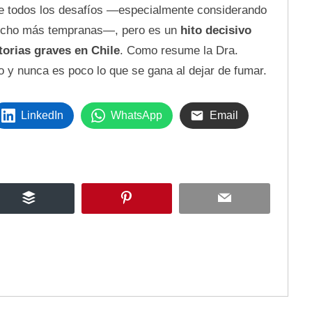
ve todos los desafíos —especialmente considerando
ucho más tempranas—, pero es un
hito decisivo
torias graves en Chile
. Como resume la Dra.
o y nunca es poco lo que se gana al dejar de fumar.
LinkedIn
WhatsApp
Email
Buffer
Pinterest
Email