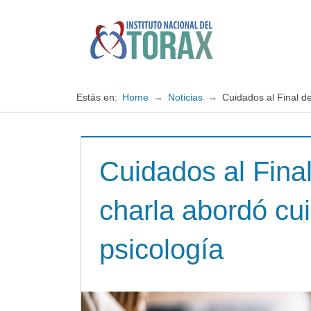
Saltar
al
contenido
Especialistas
Instituto
en
enfermedades
Nacional
Estás en:
Home
Noticias
Cuidados al Final d
cardiopulmonares
del
Cuidados al Fina
TORAX
charla abordó cu
psicología