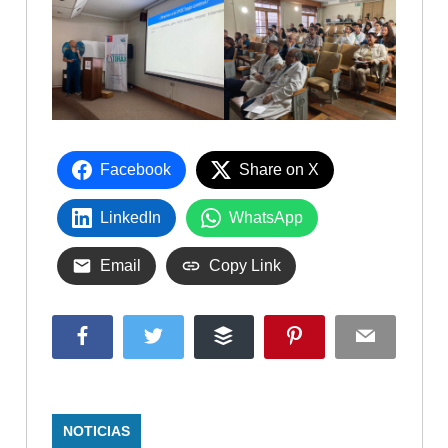
Facebook
Share on X
LinkedIn
WhatsApp
Email
Copy Link
Facebook
Twitter
Buffer
Pinterest
Email
NOTICIAS