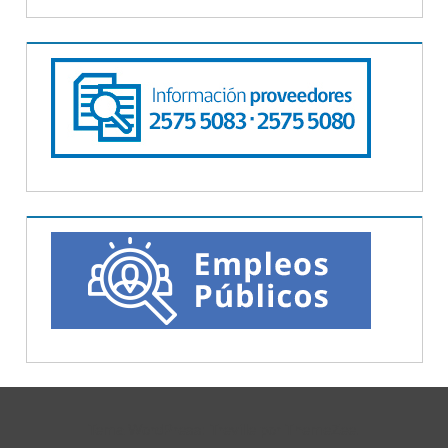
Tema WordPress: Treville por ThemeZee.