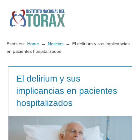
Saltar
al
contenido
Menú
Instituto
Nacional
Estás en:
Home
Noticias
El delirium y sus implicancias
del
en pacientes hospitalizados
TORAX
El delirium y sus
implicancias en pacientes
hospitalizados