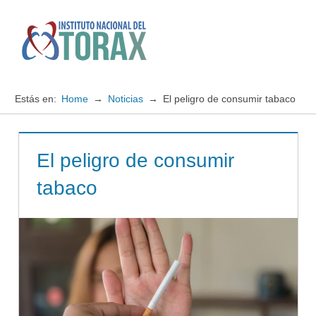
Saltar
al
contenido
Menú
Instituto
Nacional
Estás en:
Home
Noticias
El peligro de consumir tabaco
del
TORAX
El peligro de consumir
tabaco