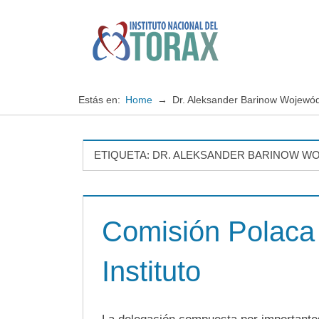
Saltar
al
contenido
Especialistas
Instituto
en
enfermedades
Nacional
Estás en:
Home
Dr. Aleksander Barinow Wojewód
cardiopulmonares
del
ETIQUETA:
DR. ALEKSANDER BARINOW W
TORAX
Comisión Polaca 
Instituto