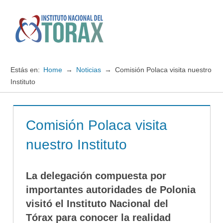
Saltar
al
contenido
Menú
Instituto
Nacional
Estás en:
Home
Noticias
Comisión Polaca visita nuestro
del
Instituto
TORAX
Comisión Polaca visita
nuestro Instituto
La delegación compuesta por
importantes autoridades de Polonia
visitó el Instituto Nacional del
Tórax para conocer la realidad