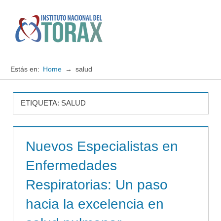
Saltar
al
contenido
Menú
Instituto
Nacional
Estás en:
Home
salud
del
TORAX
ETIQUETA:
SALUD
Nuevos Especialistas en
Enfermedades
Respiratorias: Un paso
hacia la excelencia en