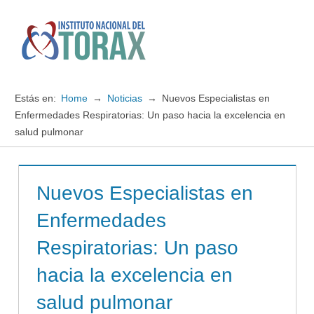
Saltar
al
contenido
Menú
Instituto
Nacional
Estás en:
Home
Noticias
Nuevos Especialistas en
del
Enfermedades Respiratorias: Un paso hacia la excelencia en
salud pulmonar
TORAX
Nuevos Especialistas en
Enfermedades
Respiratorias: Un paso
hacia la excelencia en
salud pulmonar