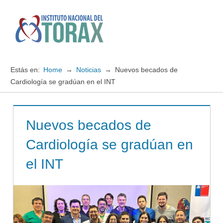
Saltar
al
contenido
Menú
Instituto
Nacional
Estás en:
Home
Noticias
Nuevos becados de
del
Cardiología se gradúan en el INT
TORAX
Nuevos becados de
Cardiología se gradúan en
el INT