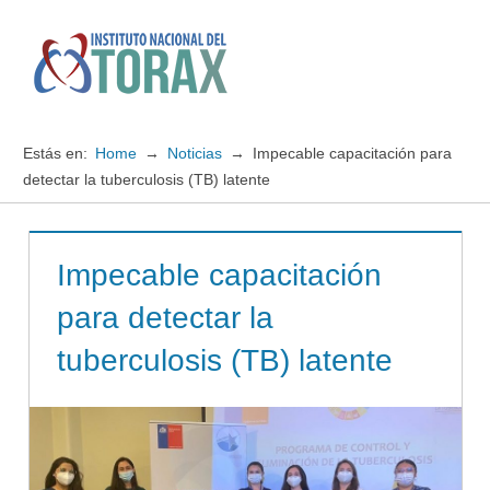
Saltar
al
contenido
Menú
Instituto
Nacional
Estás en:
Home
Noticias
Impecable capacitación para
del
detectar la tuberculosis (TB) latente
TORAX
Impecable capacitación
para detectar la
tuberculosis (TB) latente