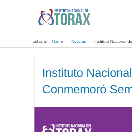
Saltar
al
contenido
Especialistas
Instituto
en
enfermedades
Nacional
Estás en:
Home
Noticias
Instituto Nacional
cardiopulmonares
del
Instituto Naciona
TORAX
Conmemoró Sema