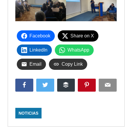
Facebook
Share on X
LinkedIn
WhatsApp
Email
Copy Link
Facebook
Twitter
Buffer
Pinterest
Email
NOTICIAS