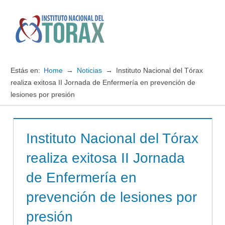
Saltar
al
contenido
Menú
Instituto
Nacional
Estás en:
Home
Noticias
Instituto Nacional del Tórax
del
realiza exitosa II Jornada de Enfermería en prevención de
lesiones por presión
TORAX
Instituto Nacional del Tórax
realiza exitosa II Jornada
de Enfermería en
prevención de lesiones por
presión