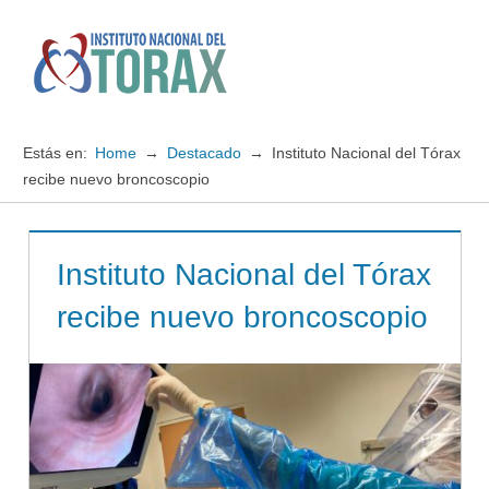
Saltar
al
contenido
Menú
Instituto
Nacional
Estás en:
Home
Destacado
Instituto Nacional del Tórax
del
recibe nuevo broncoscopio
TORAX
Instituto Nacional del Tórax
recibe nuevo broncoscopio