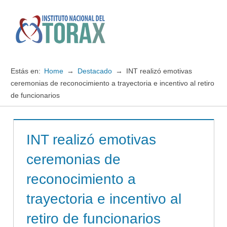
Saltar
al
contenido
Menú
Instituto
Nacional
Estás en:
Home
Destacado
INT realizó emotivas
del
ceremonias de reconocimiento a trayectoria e incentivo al retiro
de funcionarios
TORAX
INT realizó emotivas
ceremonias de
reconocimiento a
trayectoria e incentivo al
retiro de funcionarios