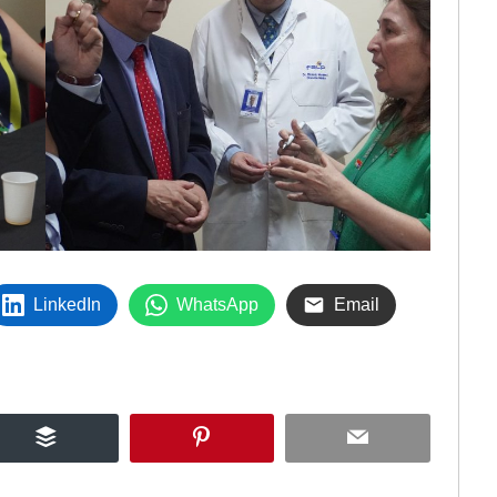
LinkedIn
WhatsApp
Email
Buffer
Pinterest
Email