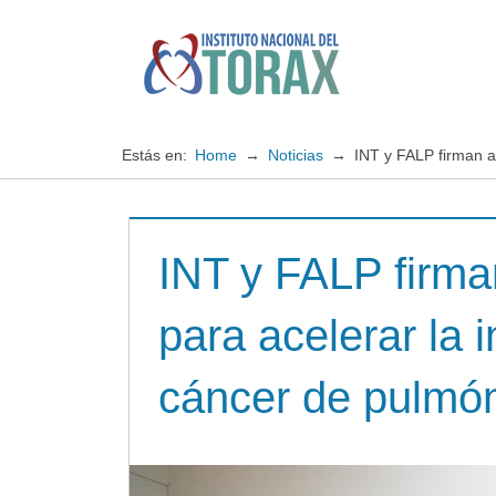
Saltar
al
contenido
Especialistas
Instituto
en
enfermedades
Nacional
Estás en:
Home
Noticias
INT y FALP firman al
cardiopulmonares
del
INT y FALP firma
TORAX
para acelerar la 
cáncer de pulmón