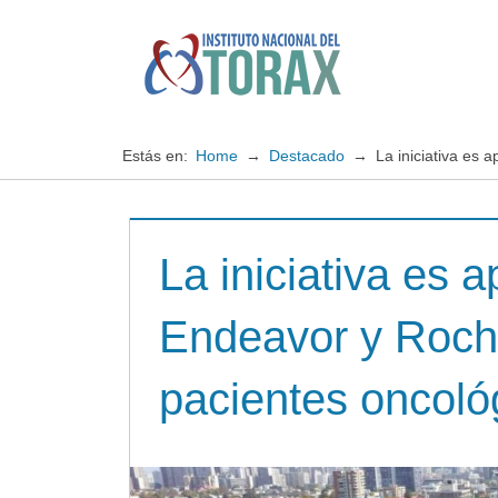
Saltar
al
contenido
Especialistas
Instituto
en
enfermedades
Nacional
Estás en:
Home
Destacado
La iniciativa es
cardiopulmonares
del
La iniciativa es
TORAX
Endeavor y Roche
pacientes oncoló