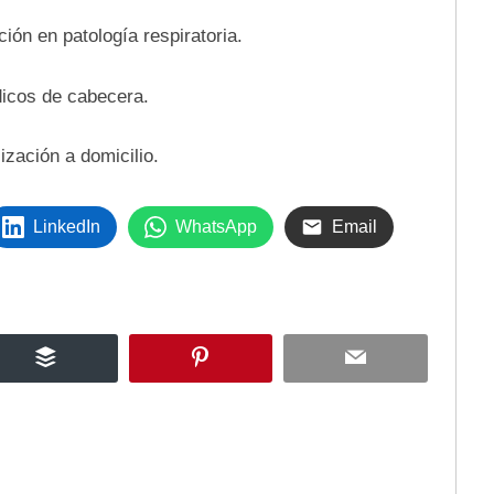
n en patología respiratoria.
cos de cabecera.
ación a domicilio.
LinkedIn
WhatsApp
Email
Buffer
Pinterest
Email