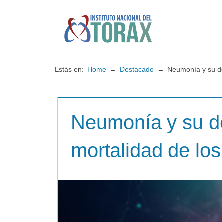
Saltar
al
contenido
Especialistas
Instituto
en
enfermedades
Nacional
Estás en:
Home
Destacado
Neumonía y su de
cardiopulmonares
del
Neumonía y su d
TORAX
mortalidad de los