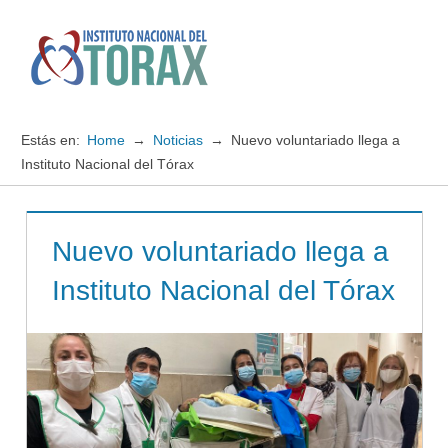
Saltar
al
contenido
Menú
Instituto
Nacional
Estás en:
Home
Noticias
Nuevo voluntariado llega a
del
Instituto Nacional del Tórax
TORAX
Nuevo voluntariado llega a
Instituto Nacional del Tórax