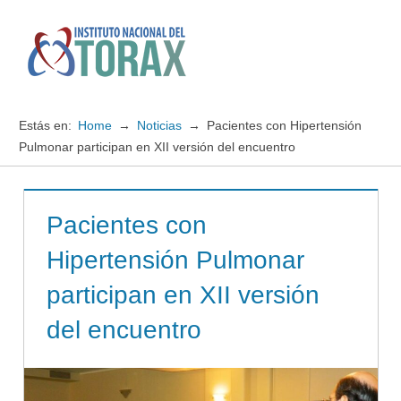
Saltar
al
contenido
Menú
Instituto
Nacional
Estás en:
Home
Noticias
Pacientes con Hipertensión
del
Pulmonar participan en XII versión del encuentro
TORAX
Pacientes con
Hipertensión Pulmonar
participan en XII versión
del encuentro