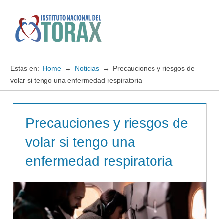
Saltar
al
contenido
Menú
Instituto
Nacional
Estás en:
Home
Noticias
Precauciones y riesgos de
del
volar si tengo una enfermedad respiratoria
TORAX
Precauciones y riesgos de
volar si tengo una
enfermedad respiratoria