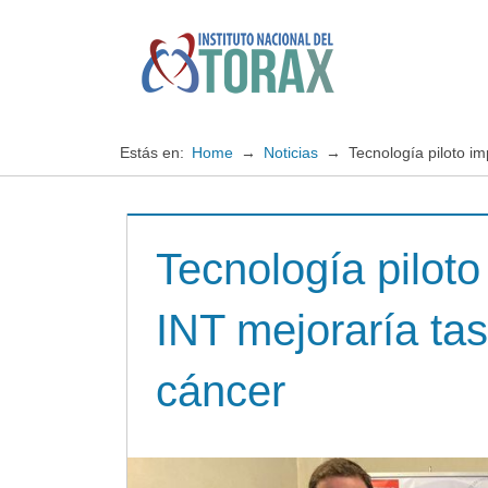
Saltar
al
contenido
Especialistas
Instituto
en
enfermedades
Nacional
Estás en:
Home
Noticias
Tecnología piloto i
cardiopulmonares
del
Tecnología pilot
TORAX
INT mejoraría tas
cáncer