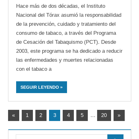
Hace más de dos décadas, el Instituto
Nacional del Tórax asumió la responsabilidad
de la prevención, cuidado y tratamiento del
consumo de tabaco, a través del Programa
de Cesación del Tabaquismo (PCT). Desde
2003, este programa se ha dedicado a reducir
las enfermedades y muertes relacionadas
con el tabaco a
SEGUIR LEYENDO
Paginación
Entradas
Entradas
«
1
2
3
4
5
…
20
»
anteriores
siguiente
de
entradas
Buscar: