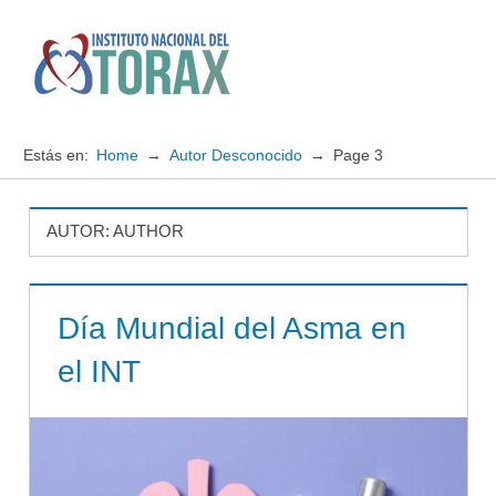
Saltar
al
contenido
Menú
Instituto
Nacional
Estás en:
Home
Autor Desconocido
Page 3
del
TORAX
AUTOR:
AUTHOR
Día Mundial del Asma en
el INT