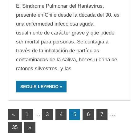
El Síndrome Pulmonar del Hantavirus,
presente en Chile desde la década del 90, es
una enfermedad infecciosa aguda,
usualmente de carácter grave y que puede
ser mortal para personas. Se contagia a
través de la inhalación de partículas
contaminadas de la saliva, heces u orina de
ratones silvestres, y las
SEGUIR LEYENDO
Paginación
Entradas
«
1
…
3
4
5
6
7
…
anteriores
de
Entradas
35
»
entradas
siguientes