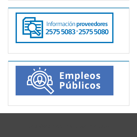
Tema WordPress: Treville por ThemeZee.