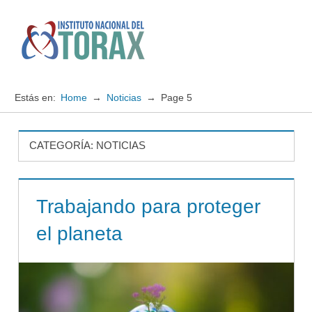
Saltar
al
contenido
Menú
Instituto
Nacional
Estás en:
Home
Noticias
Page 5
del
TORAX
CATEGORÍA:
NOTICIAS
Trabajando para proteger
el planeta