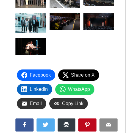
Facebook
Share on X
LinkedIn
WhatsApp
Email
Copy Link
Facebook
Twitter
Buffer
Pinterest
Email