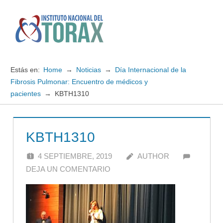
Saltar
al
contenido
Menú
Instituto
Nacional
Estás en:
Home
Noticias
Día Internacional de la
del
Fibrosis Pulmonar: Encuentro de médicos y
pacientes
KBTH1310
TORAX
KBTH1310
4 SEPTIEMBRE, 2019
AUTHOR
DEJA UN COMENTARIO