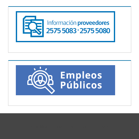
Tema WordPress: Treville por ThemeZee.